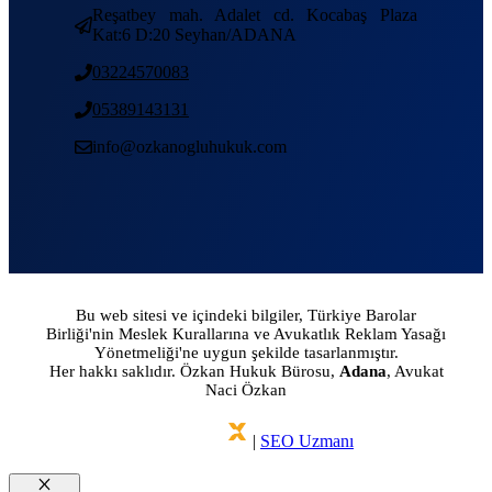
Reşatbey mah. Adalet cd. Kocabaş Plaza
Kat:6 D:20 Seyhan/ADANA
03224570083
05389143131
info@ozkanogluhukuk.com
Bu web sitesi ve içindeki bilgiler, Türkiye Barolar
Birliği'nin Meslek Kurallarına ve Avukatlık Reklam Yasağı
Yönetmeliği'ne uygun şekilde tasarlanmıştır.
Her hakkı saklıdır. Özkan Hukuk Bürosu,
Adana
, Avukat
Naci Özkan
|
SEO Uzmanı