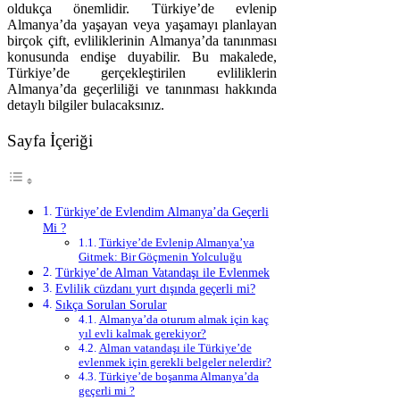
oldukça önemlidir. Türkiye’de evlenip
Almanya’da yaşayan veya yaşamayı planlayan
birçok çift, evliliklerinin Almanya’da tanınması
konusunda endişe duyabilir. Bu makalede,
Türkiye’de gerçekleştirilen evliliklerin
Almanya’da geçerliliği ve tanınması hakkında
detaylı bilgiler bulacaksınız.
Sayfa İçeriği
Türkiye’de Evlendim Almanya’da Geçerli
Mi ?
Türkiye’de Evlenip Almanya’ya
Gitmek: Bir Göçmenin Yolculuğu
Türkiye’de Alman Vatandaşı ile Evlenmek
Evlilik cüzdanı yurt dışında geçerli mi?
Sıkça Sorulan Sorular
Almanya’da oturum almak için kaç
yıl evli kalmak gerekiyor?
Alman vatandaşı ile Türkiye’de
evlenmek için gerekli belgeler nelerdir?
Türkiye’de boşanma Almanya’da
geçerli mi ?