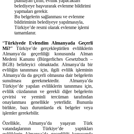
planlayan çiftin, evlilik yapacakları
belediyeye başvurarak evlenme bildirimi
yapmaları gerekir.
Bu belgelerin sağlanması ve evlenme
bildiriminin belediyeye yapılmasıyla,
Türkiye’de resmi olarak evlenme işlemi
tamamlanır.
“
Türkiyede Evlendim Almanyada Geçerli
Mi?
” Türkiye’de gerçekleştirilen evliliklerin
Almanya’da geçerliliği konusunda Alman
Medeni Kanunu (Bürgerliches Gesetzbuch –
BGB) belirleyici olmaktadır. Almanya’da bir
evliliğin tanınması için, ilgili evlilik işleminin
Almanya’da da geçerli olmasına dair belgelerin
sunulması gerekmektedir. Almanya’da
Türkiye’de yapılan evliliklerin tanınması için,
evlilik cüzdanının ve gerekli diğer belgelerin
çevirisi ve yeminli tercüman tarafından
onaylanması genellikle yeterlidir. Bununla
birlikte, bazı durumlarda ek belgeler veya
işlemler gerekebilir.
Özellikle, Almanya’da yaşayan Türk
vatandaşlarının Türkiye’de yaptıkları
evliliklerin Almanya’da geçerliliği konusunda