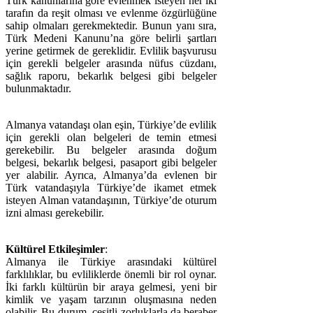
Türk kanunlarına göre evlenmek isteyen her iki
tarafın da reşit olması ve evlenme özgürlüğüne
sahip olmaları gerekmektedir. Bunun yanı sıra,
Türk Medeni Kanunu’na göre belirli şartları
yerine getirmek de gereklidir. Evlilik başvurusu
için gerekli belgeler arasında nüfus cüzdanı,
sağlık raporu, bekarlık belgesi gibi belgeler
bulunmaktadır.
Almanya vatandaşı olan eşin, Türkiye’de evlilik
için gerekli olan belgeleri de temin etmesi
gerekebilir. Bu belgeler arasında doğum
belgesi, bekarlık belgesi, pasaport gibi belgeler
yer alabilir. Ayrıca, Almanya’da evlenen bir
Türk vatandaşıyla Türkiye’de ikamet etmek
isteyen Alman vatandaşının, Türkiye’de oturum
izni alması gerekebilir.
Kültürel Etkileşimler
:
Almanya ile Türkiye arasındaki kültürel
farklılıklar, bu evliliklerde önemli bir rol oynar.
İki farklı kültürün bir araya gelmesi, yeni bir
kimlik ve yaşam tarzının oluşmasına neden
olabilir. Bu durum, çeşitli zorluklarla da beraber