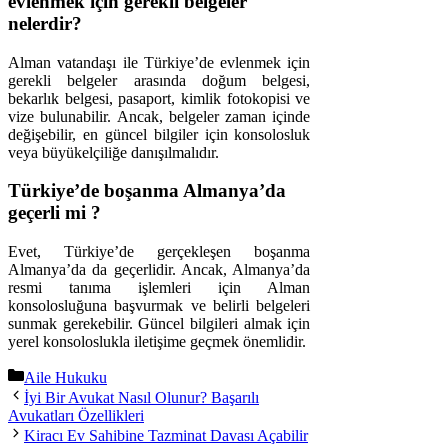
evlenmek için gerekli belgeler
nelerdir?
Alman vatandaşı ile Türkiye’de evlenmek için
gerekli belgeler arasında doğum belgesi,
bekarlık belgesi, pasaport, kimlik fotokopisi ve
vize bulunabilir. Ancak, belgeler zaman içinde
değişebilir, en güncel bilgiler için konsolosluk
veya büyükelçiliğe danışılmalıdır.
Türkiye’de boşanma Almanya’da
geçerli mi ?
Evet, Türkiye’de gerçekleşen boşanma
Almanya’da da geçerlidir. Ancak, Almanya’da
resmi tanıma işlemleri için Alman
konsolosluğuna başvurmak ve belirli belgeleri
sunmak gerekebilir. Güncel bilgileri almak için
yerel konsoloslukla iletişime geçmek önemlidir.
Kategoriler
Aile Hukuku
İyi Bir Avukat Nasıl Olunur? Başarılı
Avukatları Özellikleri
Kiracı Ev Sahibine Tazminat Davası Açabilir