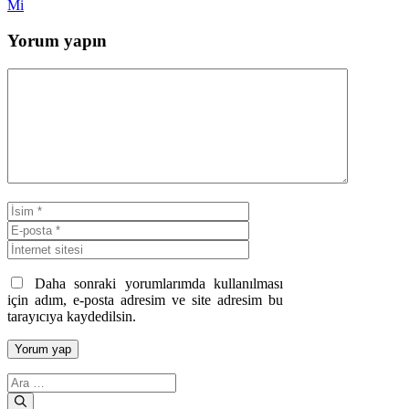
Mi
Yorum yapın
Yorum
İsim
E-
posta
İnternet
sitesi
Daha sonraki yorumlarımda kullanılması
için adım, e-posta adresim ve site adresim bu
tarayıcıya kaydedilsin.
için
ara