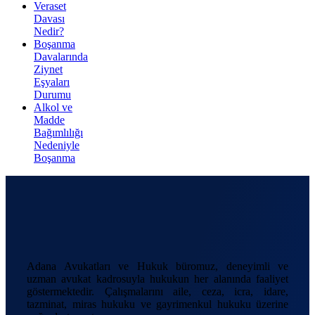
Veraset
Davası
Nedir?
Boşanma
Davalarında
Ziynet
Eşyaları
Durumu
Alkol ve
Madde
Bağımlılığı
Nedeniyle
Boşanma
Adana Avukatları ve Hukuk büromuz, deneyimli ve
uzman avukat kadrosuyla hukukun her alanında faaliyet
göstermektedir. Çalışmalarını aile, ceza, icra, idare,
tazminat, miras hukuku ve gayrimenkul hukuku üzerine