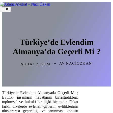
İçeriğe
atla
Menü
Türkiye’de Evlendim
Almanya’da Geçerli Mi ?
AV.NACIOZKAN
ŞUBAT 7, 2024
Türkiyede Evlendim Almanyada Geçerli Mi ;
Evlilik, insanların hayatlarını birleştirdikleri,
toplumsal ve hukuki bir ilişki biçimidir. Fakat
farklı ülkelerde evlenen çiftlerin, evliliklerinin
uluslararası geçerliliği ve tanınması konusu