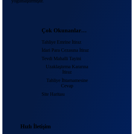
yoğunlaştırmıştır.
Çok Okunanlar…
Tahliye Emrine İtiraz
İdari Para Cezasına İtiraz
Tevdi Mahalli Tayini
Uzaklaştırma Kararına
İtiraz
Tahliye İhtarnamesine
Cevap
Site Haritası
Hızlı İletişim