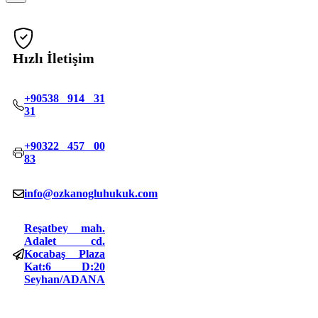
Hızlı İletişim
+90538 914 31
31
+90322 457 00
83
info@ozkanogluhukuk.com
Reşatbey mah.
Adalet cd.
Kocabaş Plaza
Kat:6 D:20
Seyhan/ADANA